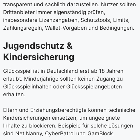
transparent und sachlich darzustellen. Nutzer sollten
Drittanbieter immer eigenständig prüfen,
insbesondere Lizenzangaben, Schutztools, Limits,
Zahlungsregeln, Wallet-Vorgaben und Bedingungen.
Jugendschutz &
Kindersicherung
Glücksspiel ist in Deutschland erst ab 18 Jahren
erlaubt. Minderjährige sollten keinen Zugang zu
Glücksspielinhalten oder Glücksspielangeboten
erhalten.
Eltern und Erziehungsberechtigte können technische
Kindersicherungen einsetzen, um ungeeignete
Inhalte zu blockieren. Beispiele für solche Lösungen
sind Net Nanny, CyberPatrol und GamBlock.