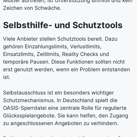
Muster auftreten, ist Unterstützung sinnvoll und kein
Zeichen von Schwäche.
Selbsthilfe- und Schutztools
Viele Anbieter stellen Schutztools bereit. Dazu
gehören Einzahlungslimits, Verlustlimits,
Einsatzlimits, Zeitlimits, Reality Checks und
temporäre Pausen. Diese Funktionen sollten nicht
erst genutzt werden, wenn ein Problem entstanden
ist.
Selbstausschluss ist ein besonders wichtiger
Schutzmechanismus. In Deutschland spielt die
OASIS-Sperrdatei eine zentrale Rolle für regulierte
Glücksspielangebote. Sie kann helfen, den Zugang
zu angeschlossenen Angeboten zu verhindern.