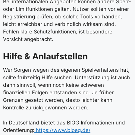
Bei internationalen Angeboten können andere Sperr-
oder Limitfunktionen gelten. Nutzer sollten vor einer
Registrierung prüfen, ob solche Tools vorhanden,
leicht erreichbar und verbindlich wirksam sind.
Fehlen klare Schutzfunktionen, ist besondere
Vorsicht angebracht.
Hilfe & Anlaufstellen
Wer Sorgen wegen des eigenen Spielverhaltens hat,
sollte frühzeitig Hilfe suchen. Unterstützung ist auch
dann sinnvoll, wenn noch keine schweren
finanziellen Folgen entstanden sind. Je früher
Grenzen gesetzt werden, desto leichter kann
Kontrolle zurückgewonnen werden.
In Deutschland bietet das BIÖG Informationen und
Orientierung:
https://www.bioeg.de/